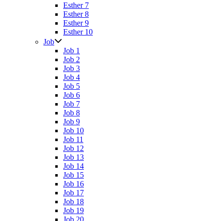
Esther 7
Esther 8
Esther 9
Esther 10
Job
Job 1
Job 2
Job 3
Job 4
Job 5
Job 6
Job 7
Job 8
Job 9
Job 10
Job 11
Job 12
Job 13
Job 14
Job 15
Job 16
Job 17
Job 18
Job 19
Job 20