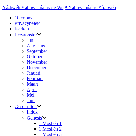
Ga
Yâ-hwéh Yâhuwshúa` is de Weg! Yâhuwshúa` is Yâ-hwéh
naar
Over ons
de
Privacybeleid
inhoud
Kerken
Leesrooster
Juli
Augustus
September
Oktober
November
December
Januari
Februari
Maart
April
Mei
Juni
Geschriften
Index
Genesis
1 Moshéh 1
1 Moshéh 2
1 Moshéh 3