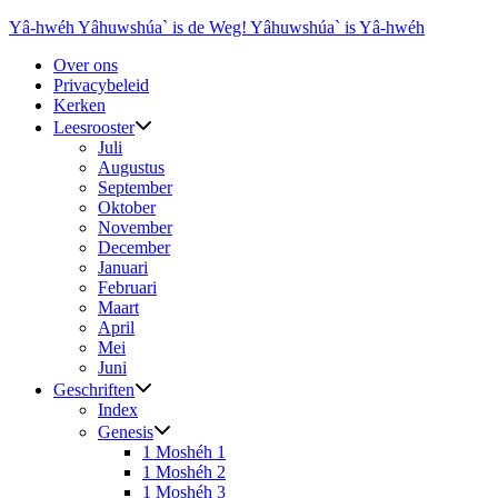
Ga
Yâ-hwéh Yâhuwshúa` is de Weg! Yâhuwshúa` is Yâ-hwéh
naar
Over ons
de
Privacybeleid
inhoud
Kerken
Leesrooster
Juli
Augustus
September
Oktober
November
December
Januari
Februari
Maart
April
Mei
Juni
Geschriften
Index
Genesis
1 Moshéh 1
1 Moshéh 2
1 Moshéh 3