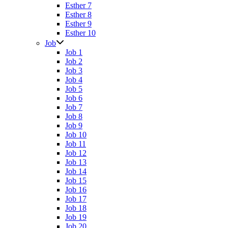
Esther 7
Esther 8
Esther 9
Esther 10
Job
Job 1
Job 2
Job 3
Job 4
Job 5
Job 6
Job 7
Job 8
Job 9
Job 10
Job 11
Job 12
Job 13
Job 14
Job 15
Job 16
Job 17
Job 18
Job 19
Job 20