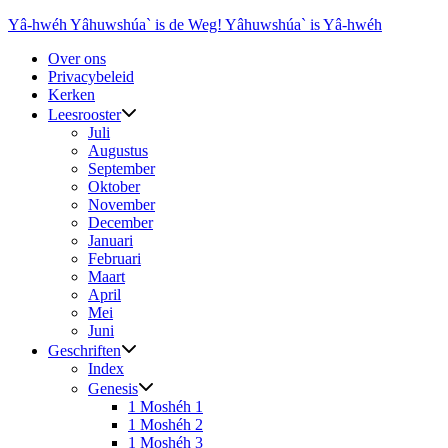
Ga
Yâ-hwéh Yâhuwshúa` is de Weg! Yâhuwshúa` is Yâ-hwéh
naar
Over ons
de
Privacybeleid
inhoud
Kerken
Leesrooster
Juli
Augustus
September
Oktober
November
December
Januari
Februari
Maart
April
Mei
Juni
Geschriften
Index
Genesis
1 Moshéh 1
1 Moshéh 2
1 Moshéh 3