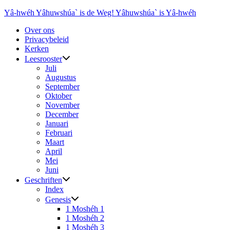
Ga
Yâ-hwéh Yâhuwshúa` is de Weg! Yâhuwshúa` is Yâ-hwéh
naar
Over ons
de
Privacybeleid
inhoud
Kerken
Leesrooster
Juli
Augustus
September
Oktober
November
December
Januari
Februari
Maart
April
Mei
Juni
Geschriften
Index
Genesis
1 Moshéh 1
1 Moshéh 2
1 Moshéh 3