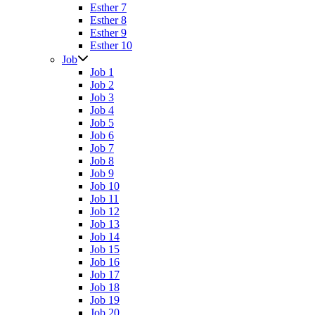
Esther 7
Esther 8
Esther 9
Esther 10
Job
Job 1
Job 2
Job 3
Job 4
Job 5
Job 6
Job 7
Job 8
Job 9
Job 10
Job 11
Job 12
Job 13
Job 14
Job 15
Job 16
Job 17
Job 18
Job 19
Job 20