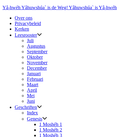
Ga
Yâ-hwéh Yâhuwshúa` is de Weg! Yâhuwshúa` is Yâ-hwéh
naar
Over ons
de
Privacybeleid
inhoud
Kerken
Leesrooster
Juli
Augustus
September
Oktober
November
December
Januari
Februari
Maart
April
Mei
Juni
Geschriften
Index
Genesis
1 Moshéh 1
1 Moshéh 2
1 Moshéh 3