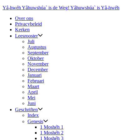
Ga
Yâ-hwéh Yâhuwshúa` is de Weg! Yâhuwshúa` is Yâ-hwéh
naar
Over ons
de
Privacybeleid
inhoud
Kerken
Leesrooster
Juli
Augustus
September
Oktober
November
December
Januari
Februari
Maart
April
Mei
Juni
Geschriften
Index
Genesis
1 Moshéh 1
1 Moshéh 2
1 Moshéh 3