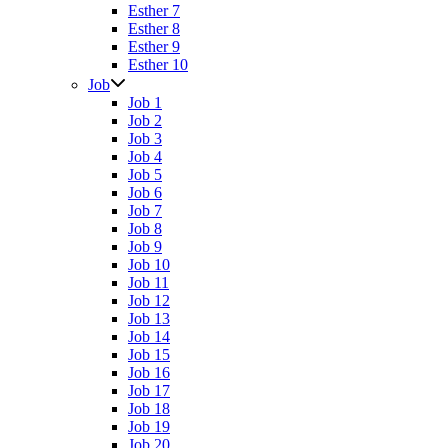
Esther 7
Esther 8
Esther 9
Esther 10
Job
Job 1
Job 2
Job 3
Job 4
Job 5
Job 6
Job 7
Job 8
Job 9
Job 10
Job 11
Job 12
Job 13
Job 14
Job 15
Job 16
Job 17
Job 18
Job 19
Job 20