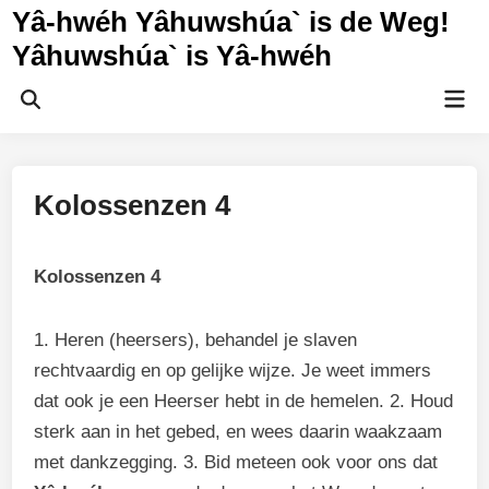
Ga
Yâ-hwéh Yâhuwshúa` is de Weg!
naar
Yâhuwshúa` is Yâ-hwéh
de
inhoud
Hoo
Zoeken
openen
Kolossenzen 4
Kolossenzen 4
1. Heren (heersers), behandel je slaven
rechtvaardig en op gelijke wijze. Je weet immers
dat ook je een Heerser hebt in de hemelen. 2. Houd
sterk aan in het gebed, en wees daarin waakzaam
met dankzegging. 3. Bid meteen ook voor ons dat