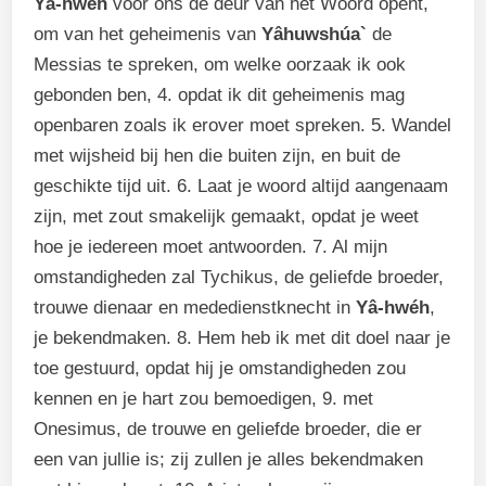
Yâ-hwéh
voor ons de deur van het Woord opent,
om van het geheimenis van
Yâhuwshúa`
de
Messias te spreken, om welke oorzaak ik ook
gebonden ben, 4. opdat ik dit geheimenis mag
openbaren zoals ik erover moet spreken. 5. Wandel
met wijsheid bij hen die buiten zijn, en buit de
geschikte tijd uit. 6. Laat je woord altijd aangenaam
zijn, met zout smakelijk gemaakt, opdat je weet
hoe je iedereen moet antwoorden. 7. Al mijn
omstandigheden zal Tychikus, de geliefde broeder,
trouwe dienaar en mededienstknecht in
Yâ-hwéh
,
je bekendmaken. 8. Hem heb ik met dit doel naar je
toe gestuurd, opdat hij je omstandigheden zou
kennen en je hart zou bemoedigen, 9. met
Onesimus, de trouwe en geliefde broeder, die er
een van jullie is; zij zullen je alles bekendmaken