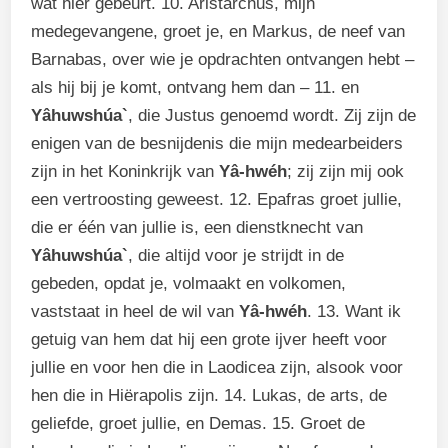
wat hier gebeurt. 10. Aristarchus, mijn
medegevangene, groet je, en Markus, de neef van
Barnabas, over wie je opdrachten ontvangen hebt –
als hij bij je komt, ontvang hem dan – 11. en
Yâhuwshúa`
, die Justus genoemd wordt. Zij zijn de
enigen van de besnijdenis die mijn medearbeiders
zijn in het Koninkrijk van
Yâ-hwéh
; zij zijn mij ook
een vertroosting geweest. 12. Epafras groet jullie,
die er één van jullie is, een dienstknecht van
Yâhuwshúa`
, die altijd voor je strijdt in de
gebeden, opdat je, volmaakt en volkomen,
vaststaat in heel de wil van
Yâ-hwéh
. 13. Want ik
getuig van hem dat hij een grote ijver heeft voor
jullie en voor hen die in Laodicea zijn, alsook voor
hen die in Hiërapolis zijn. 14. Lukas, de arts, de
geliefde, groet jullie, en Demas. 15. Groet de