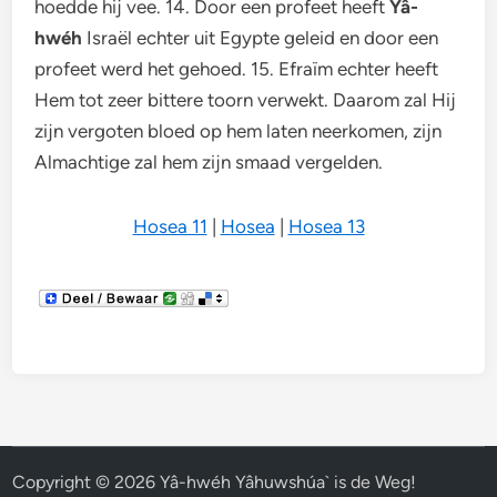
hoedde hij vee. 14. Door een profeet heeft
Yâ-
hwéh
Israël echter uit Egypte geleid en door een
profeet werd het gehoed. 15. Efraïm echter heeft
Hem tot zeer bittere toorn verwekt. Daarom zal Hij
zijn vergoten bloed op hem laten neerkomen, zijn
Almachtige zal hem zijn smaad vergelden.
Hosea 11
|
Hosea
|
Hosea 13
Copyright © 2026
Yâ-hwéh Yâhuwshúa` is de Weg!