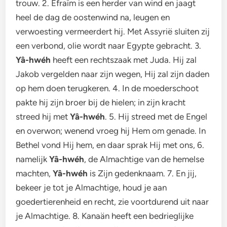
trouw. 2. Efraïm is een herder van wind en jaagt
heel de dag de oostenwind na, leugen en
verwoesting vermeerdert hij. Met Assyrië sluiten zij
een verbond, olie wordt naar Egypte gebracht. 3.
Yâ-hwéh
heeft een rechtszaak met Juda. Hij zal
Jakob vergelden naar zijn wegen, Hij zal zijn daden
op hem doen terugkeren. 4. In de moederschoot
pakte hij zijn broer bij de hielen; in zijn kracht
streed hij met
Yâ-hwéh
. 5. Hij streed met de Engel
en overwon; wenend vroeg hij Hem om genade. In
Bethel vond Hij hem, en daar sprak Hij met ons, 6.
namelijk
Yâ-hwéh
, de Almachtige van de hemelse
machten,
Yâ-hwéh
is Zijn gedenknaam. 7. En jij,
bekeer je tot je Almachtige, houd je aan
goedertierenheid en recht, zie voortdurend uit naar
je Almachtige. 8. Kanaän heeft een bedrieglijke