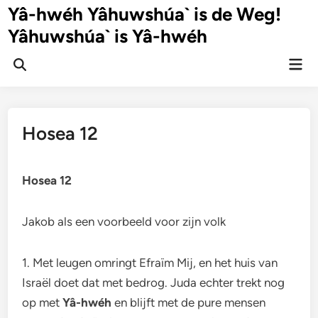
Ga
Yâ-hwéh Yâhuwshúa` is de Weg!
naar
Yâhuwshúa` is Yâ-hwéh
de
inhoud
Hoo
Zoeken
openen
Hosea 12
Hosea 12
Jakob als een voorbeeld voor zijn volk
1. Met leugen omringt Efraïm Mij, en het huis van
Israël doet dat met bedrog. Juda echter trekt nog
op met
Yâ-hwéh
en blijft met de pure mensen