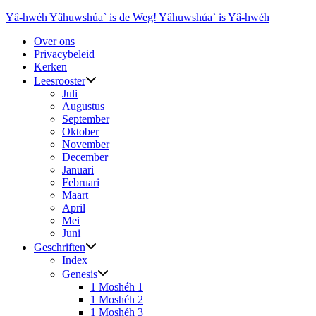
Ga
Yâ-hwéh Yâhuwshúa` is de Weg! Yâhuwshúa` is Yâ-hwéh
naar
Over ons
de
Privacybeleid
inhoud
Kerken
Leesrooster
Juli
Augustus
September
Oktober
November
December
Januari
Februari
Maart
April
Mei
Juni
Geschriften
Index
Genesis
1 Moshéh 1
1 Moshéh 2
1 Moshéh 3