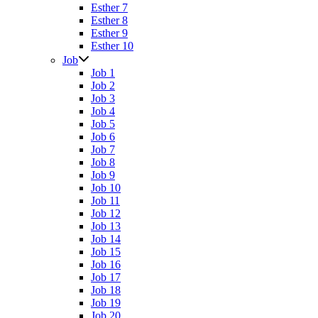
Esther 7
Esther 8
Esther 9
Esther 10
Job
Job 1
Job 2
Job 3
Job 4
Job 5
Job 6
Job 7
Job 8
Job 9
Job 10
Job 11
Job 12
Job 13
Job 14
Job 15
Job 16
Job 17
Job 18
Job 19
Job 20