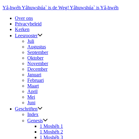
Ga
Yâ-hwéh Yâhuwshúa` is de Weg! Yâhuwshúa` is Yâ-hwéh
naar
Over ons
de
Privacybeleid
inhoud
Kerken
Leesrooster
Juli
Augustus
September
Oktober
November
December
Januari
Februari
Maart
April
Mei
Juni
Geschriften
Index
Genesis
1 Moshéh 1
1 Moshéh 2
1 Moshéh 3