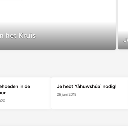
n het Kruis
J
ehoeden in de
Je hebt Yâhuwshúa` nodig!
uur
26 juni 2019
020