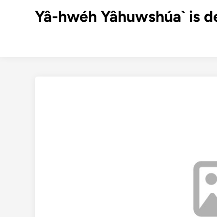
Ga
Yâ-hwéh Yâhuwshúa` is d
naar
de
inhoud