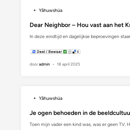
G
Yâhuwshúa
e
p
Dear Neighbor – Hou vast aan het K
l
In deze eindtijd en dagelijkse beproevingen st
a
a
t
s
door
admin
•
18 april 2025
t
i
n
G
Yâhuwshúa
e
p
Je ogen behoeden in de beeldcultuu
l
Toen mijn vader een kind was, was er geen TV. H
a