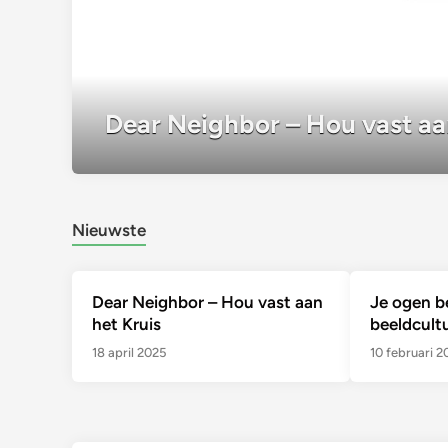
Dear Neighbor – Hou vast aa
Nieuwste
Dear Neighbor – Hou vast aan
Je ogen b
het Kruis
beeldcult
18 april 2025
10 februari 2