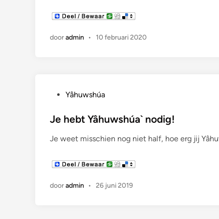
a
t
s
door
admin
•
10 februari 2020
t
i
n
G
Yâhuwshúa
e
p
Je hebt Yâhuwshúa` nodig!
l
Je weet misschien nog niet half, hoe erg jij Yâh
a
a
t
s
door
admin
•
26 juni 2019
t
i
n