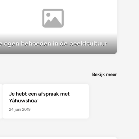
Je ogen behoeden in de beeldcultuur
e ogen behoeden in de beeldcultuur
Bekijk meer
Je hebt een afspraak met
Yâhuwshúa`
24 juni 2019