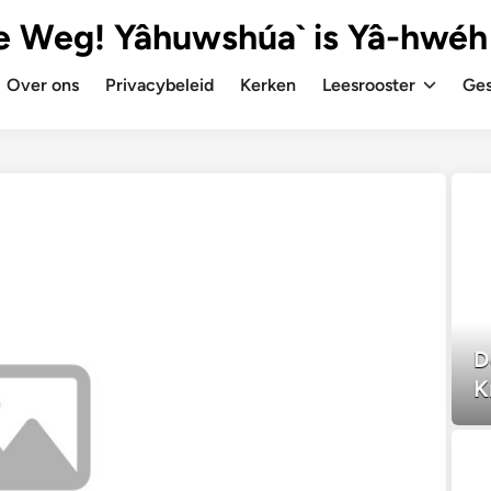
e Weg! Yâhuwshúa` is Yâ-hwéh
Over ons
Privacybeleid
Kerken
Leesrooster
Ges
D
K